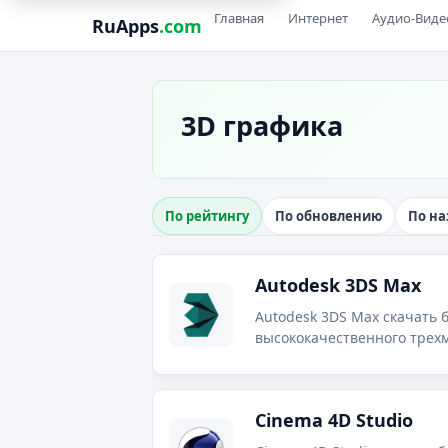
Главная
Интернет
Аудио-Виде
RuApps
.com
3D графика
По рейтингу
По обновлению
По н
Autodesk 3DS Max
Autodesk 3DS Max скачать 
высококачественного трехм
Cinema 4D Studio