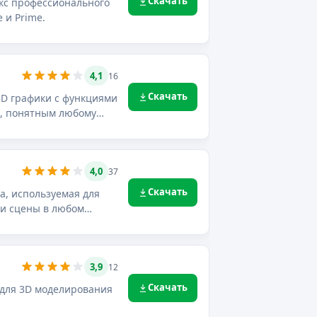
Скачать
екс профессионального
 и Prime.
4,1
16
Скачать
 3D графики с функциями
, понятным любому
4,0
37
Скачать
а, используемая для
ии сцены в любом
3,9
12
Скачать
 для 3D моделирования