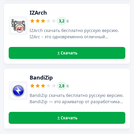
сервер или передавать их по e-mail.
IZArch
3,2
6
IZArch скачать бесплатно русскую версию.
IZArc – это одновременно отличный
архиватор и инструмент для работы с
различными виртуальными образами.
Скачать
BandiZip
2,8
6
BandiZip скачать бесплатно русскую версию.
BandiZip — это архиватор от разработчика
Bandisoft, который способен работать с
форматами WinZip, 7-Zip, WinRAR.
Скачать