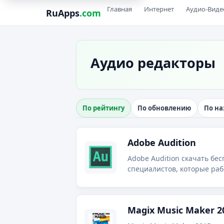
Главная
Интернет
Аудио-Виде
RuApps
.com
Аудио редакторы
По рейтингу
По обновлению
По н
Adobe Audition
Adobe Audition скачать бе
специалистов, которые раб
Magix Music Maker 2