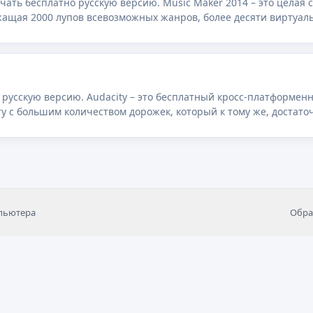
чать бесплатно русскую версию. Music Maker 2014 – это целая 
ащая 2000 лупов всевозможных жанров, более десяти виртуал
инструментов и огромный набор различных спецэффектов.
о русскую версию. Audacity – это бесплатный кросс-платформен
 с большим количеством дорожек, который к тому же, достаточ
мпьютера
Обра