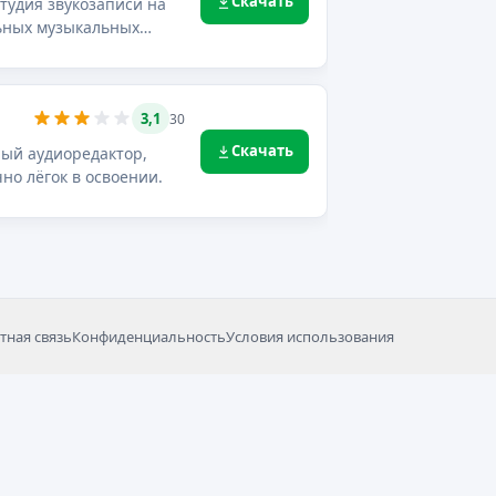
Скачать
студия звукозаписи на
ьных музыкальных
3,1
30
Скачать
ный аудиоредактор,
но лёгок в освоении.
тная связь
Конфиденциальность
Условия использования