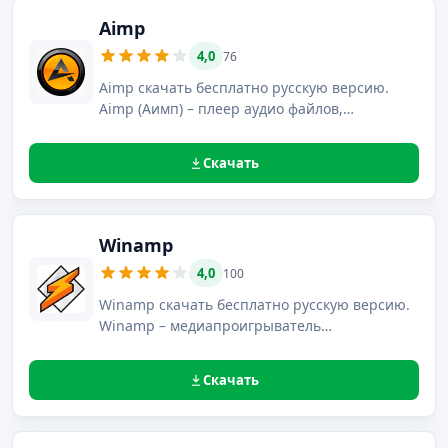
Aimp
4,0
76
Aimp скачать бесплатно русскую версию.
Aimp (Аимп) – плеер аудио файлов,
поддерживающий создание плейлистов и
управление настройками звука.
Скачать
Winamp
4,0
100
Winamp скачать бесплатно русскую версию.
Winamp – медиапроигрыватель
производства компании Nullsoft,
поддерживает воспроизведение
Скачать
мультимедийных файлов и их потоковую
передачу.