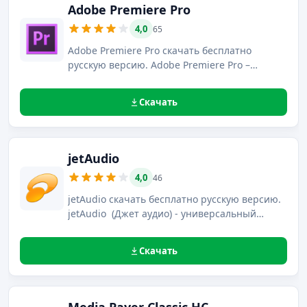
Adobe Premiere Pro
4,0
65
Adobe Premiere Pro скачать бесплатно
русскую версию. Adobe Premiere Pro –
программный продукт для нелинейного
монтажа видео, с возможностью обработки
Скачать
видео высокого разрешения, даже
4096х4096.
jetAudio
4,0
46
jetAudio скачать бесплатно русскую версию.
jetAudio (Джет аудио) - универсальный
медиаплеер с возможностью звукозаписи,
конвертирования файлов, создания и
Скачать
прослушивания радиостанций, записи
дисков.