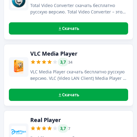
Total Video Converter скачать бесплатно
русскую версию. Total Video Converter – это
удобный и предельно простой конвертер для
файлов мультимедиа.
Скачать
VLC Media Player
3,7
34
VLC Media Player скачать бесплатно русскую
версию. VLC (Video LAN Client) Media Player –
свободный мультиплатформенный
проигрыватель файлов мультимедиа с
Скачать
возможностью трансляции медиа-контента в
сеть.
Real Player
3,7
7