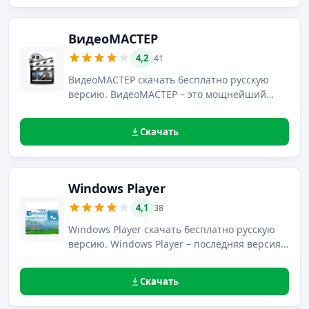
создания разнообразных эффектов.
ВидеоМАСТЕР
4,2
41
ВидеоМАСТЕР скачать бесплатно русскую
версию. ВидеоМАСТЕР – это мощнейший
видео-конвертер, содержащий полный
набор инструментов, предназначенных для
Скачать
обработки видеороликов, дополненный
функциями записи и конвертирования DVD
дисков.
Windows Player
4,1
38
Windows Player скачать бесплатно русскую
версию. Windows Player – последняя версия
проигрывателя аудио и видео файлов,
выделяющийся отсутствием необходимости
Скачать
установки кодеков для воспроизведения
нестандартных форматов видео файлов.