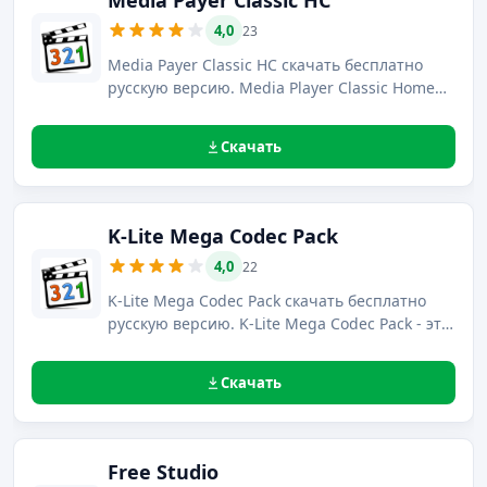
Media Payer Classic HC
4,0
23
Media Payer Classic HC скачать бесплатно
русскую версию. Media Player Classic Home
Cinema – это плеер, позволяющий
воспроизводить большинство из
Скачать
существующих форматов видео- и
аудиофайлов с наиболее низкими
системными требованиями.
K-Lite Mega Codec Pack
4,0
22
K-Lite Mega Codec Pack скачать бесплатно
русскую версию. K-Lite Mega Codec Pack - это
лучший набор DirectShow фильтров и
кодеков для воспроизведения фильмов или
Скачать
музыки, как популярных, так и редких
форматов.
Free Studio