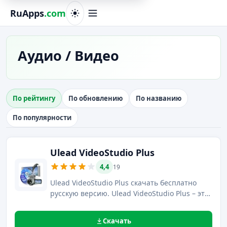
RuApps
.com
Аудио / Видео
По рейтингу
По обновлению
По названию
По популярности
Ulead VideoStudio Plus
4,4
19
Ulead VideoStudio Plus скачать бесплатно
русскую версию. Ulead VideoStudio Plus – это
видеоредактор, с помощью которого можно
сделать видеомонтаж и записи в любых
Скачать
популярных форматах.