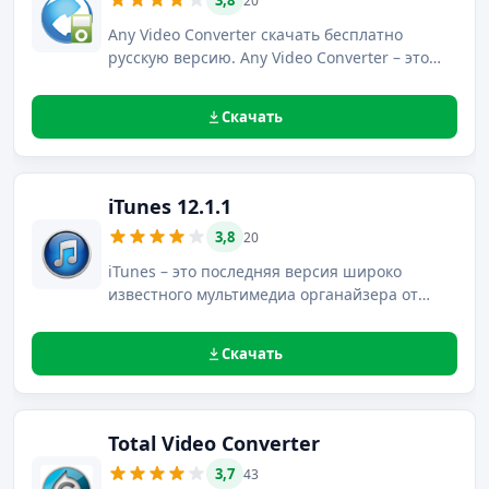
3,8
20
Any Video Converter скачать бесплатно
русскую версию. Any Video Converter – это
распространяемый бесплатно уникальный
конвертор, который сочетает в себе
Скачать
возможности конвертации не только видео,
но и аудиофайлов любых форматов, а также
прожига CD, BD, DVD-дисков, загрузки видео с
популярного сайта YouTube, захвата кадра и
iTunes 12.1.1
многие другие.
3,8
20
iTunes – это последняя версия широко
известного мультимедиа органайзера от
компании Apple.
Скачать
Total Video Converter
3,7
43