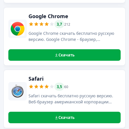
2D/3D графики, встроенной в веб-
приложения и мультимедийные
презентации.
Google Chrome
3,7
212
Google Chrome скачать бесплатно русскую
версию. Google Chrome - браузер,
разрабатываемый компанией Google.
Скачать
Safari
3,5
60
Safari скачать бесплатно русскую версию.
Веб-браузер американской корпорации
Apple на движке WebKit.
Скачать