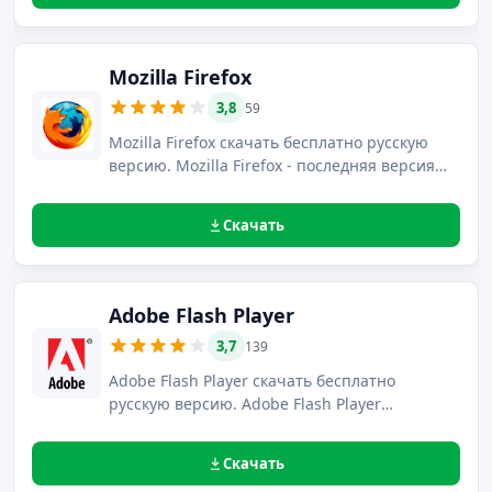
Mozilla Firefox
3,8
59
Mozilla Firefox скачать бесплатно русскую
версию. Mozilla Firefox - последняя версия
браузера, позволяет скачать бесплатно
материалы из сети Интернет и обеспечивает
Скачать
удобную работу с сайтами благодаря
поддержке всех современных технологий и
web-стандартов.
Adobe Flash Player
3,7
139
Adobe Flash Player скачать бесплатно
русскую версию. Adobe Flash Player
последней версии на русском языке
использует аппаратное ускорение
Скачать
графического процессора для просчёта