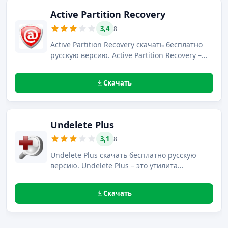
Active Partition Recovery
3,4
8
Active Partition Recovery скачать бесплатно
русскую версию. Active Partition Recovery –
это программный комплекс для
восстановления любых данных с
Скачать
возможностью работы в Windows и DOS
системах.
Undelete Plus
3,1
8
Undelete Plus скачать бесплатно русскую
версию. Undelete Plus – это утилита
небольшого размера, предназначенная для
восстановления поврежденных и утерянных
Скачать
файлов с любого типа носителей.