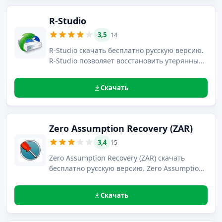
R-Studio
3,5
14
R-Studio скачать бесплатно русскую версию.
R-Studio позволяет восстановить утерянные
файлы при их удалении, повреждении
вирусным ПО, а также при форматировании
Скачать
диска или нарушении целостности его
разделов.
Zero Assumption Recovery (ZAR)
3,4
15
Zero Assumption Recovery (ZAR) скачать
бесплатно русскую версию. Zero Assumption
Recovery – популярное ПО, предназначенное
для восстановления утерянных данных с
Скачать
HDD, флешек или карт памяти.