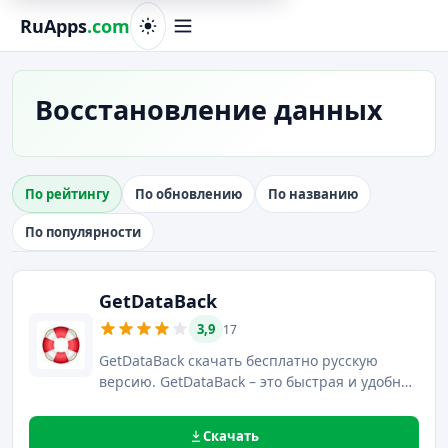
RuApps
.com
Восстановление данных
По рейтингу
По обновлению
По названию
По популярности
GetDataBack
3,9
17
GetDataBack скачать бесплатно русскую
версию. GetDataBack – это быстрая и удобная
в использовании программа, созданная для
восстановления удаленных или
Скачать
отформатированных данных, находящихся