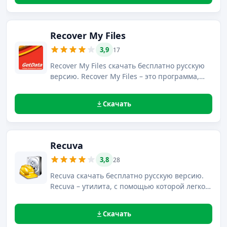
на жестких дисках.
Recover My Files
3,9
17
Recover My Files скачать бесплатно русскую
версию. Recover My Files – это программа,
позволяющая восстанавливать данные,
утерянные вследствие повреждения,
Скачать
форматирования или случайного удаления с
жесткого диска, дискет, а также портативных
носителей.
Recuva
3,8
28
Recuva скачать бесплатно русскую версию.
Recuva – утилита, с помощью которой легко и
быстро можно восстановить данные,
утерянные из-за сбоев в работе системы, а
Скачать
также в результате случайного удаления.