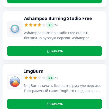
дисками.
Ashampoo Burning Studio Free
3,5
24
Ashampoo Burning Studio Free скачать
бесплатно русскую версию. Ashampoo
Burning Studio FREE – это качественная и, в
то же время, предельно простая программа
Скачать
для прожига дисков, позволяющая
максимально быстро осуществлять запись
без потерь для качества файлов.
ImgBurn
3,4
23
ImgBurn скачать бесплатно русскую версию.
Программный пакет ImgBurn предназначен
для создания, считывания и записи образов,
а также для прожига CD, DVD и Blu-Ray
Скачать
дисков.