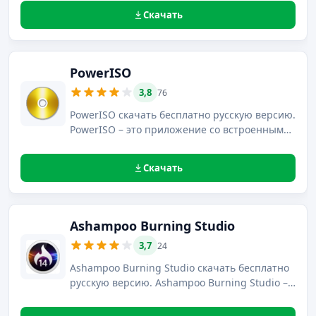
дисков и эмулировать виртуальные CD/DVD
Скачать
приводы, эмулировать большое количество
типов образов.
PowerISO
3,8
76
PowerISO скачать бесплатно русскую версию.
PowerISO – это приложение со встроенным
виртуальным оптическим приводом,
предназначенное для выполнения
Скачать
всевозможных операций с образами дисков.
Ashampoo Burning Studio
3,7
24
Ashampoo Burning Studio скачать бесплатно
русскую версию. Ashampoo Burning Studio –
программный продукт, основными
функциями которого являются: прожиг,