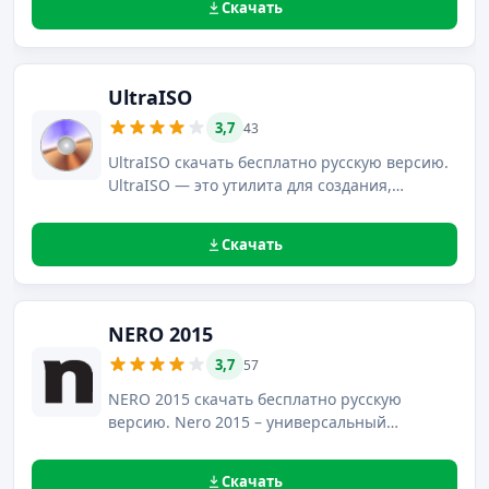
Скачать
копирование и создание образов оптических
носителей CD,DVD,Blu-Ray.
UltraISO
3,7
43
UltraISO скачать бесплатно русскую версию.
UltraISO — это утилита для создания,
изменения, конвертирования различных
форматов образов на CD и DVD-диски,
Скачать
разработанная компанией EZB Systems.
NERO 2015
3,7
57
NERO 2015 скачать бесплатно русскую
версию. Nero 2015 – универсальный
мультимедийный центр, ориентированный
прежде всего на работу с CD/DVD/Blu-Ray
Скачать