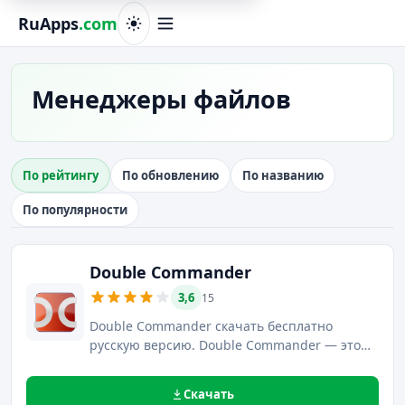
RuApps
.com
Менеджеры файлов
По рейтингу
По обновлению
По названию
По популярности
Double Commander
3,6
15
Double Commander скачать бесплатно
русскую версию. Double Commander — это
стремительно набирающий популярность
кросс платформенный файловый менеджер
Скачать
от разработчика Dirk Paehl с наличием