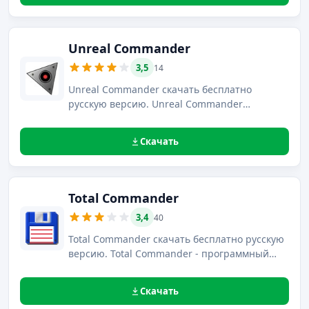
открытого исходного кода.
Unreal Commander
3,5
14
Unreal Commander скачать бесплатно
русскую версию. Unreal Commander
представляет собой файловый менеджер в
свободном доступе, обеспечивающий
Скачать
качественное управление папками и
файлами.
Total Commander
3,4
40
Total Commander скачать бесплатно русскую
версию. Total Commander - программный
продукт с двухпанельным интерфейсом,
эффективно заменяющий функционал
Скачать
стандартного файлового менеджера OS