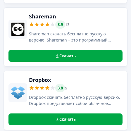
Shareman
3,9
13
Shareman скачать бесплатно русскую
версию. Shareman – это программный
комплекс, дающий возможность обмена
файлами посредством сети, их загрузки, а,
Скачать
кроме того, общения между посетителями
посредством встроенного чата.
Dropbox
3,8
9
Dropbox скачать бесплатно русскую версию.
Dropbox представляет собой облачное
хранилище информации и файлов.
Скачать