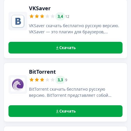
VKSaver
3,4
12
VKSaver скачать бесплатно русскую версию.
VKSaver — это плагин для браузеров,
позволяющий скачивать видео и аудио
файлы из социальной сети
Скачать
BitTorrent
3,3
9
BitTorrent скачать бесплатно русскую
версию. BitTorrent представляет собой
программу, предназначенную для
функционирования на различных
Скачать
платформах и в различных операционных
системах, основное назначение которой –
обмен файлами по одноименному протоколу.