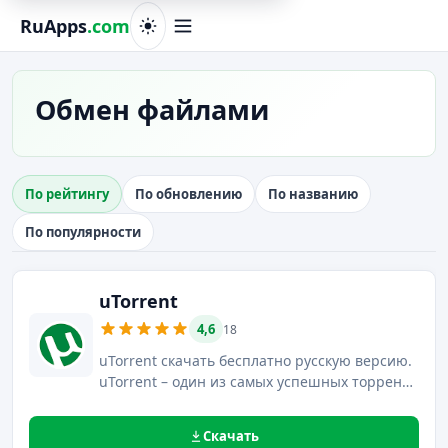
RuApps
.com
Обмен файлами
По рейтингу
По обновлению
По названию
По популярности
uTorrent
4,6
18
uTorrent скачать бесплатно русскую версию.
uTorrent – один из самых успешных торрент-
клиентов, позволяющих обмениваться
файлами, хранящимися на компьютерах
Скачать
людей в разных точках планеты.