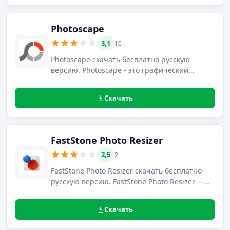
наиболее известные графические форматы,
а также PDF-файлы.
Photoscape
3,1
10
Photoscape скачать бесплатно русскую
версию. Photoscape - это графический
конвертер изображений для создания
коллажей, позволяющий улучшить качество
Скачать
фотографий, разработанный компанией
Mooii.
FastStone Photo Resizer
2,5
2
FastStone Photo Resizer скачать бесплатно
русскую версию. FastStone Photo Resizer —
это конвертор и органайзер изображений с
возможностью изменения их размеров от
Скачать
компании FastStone Soft.