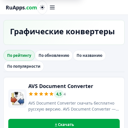
RuApps
.com
Графические конвертеры
По рейтингу
По обновлению
По названию
По популярности
AVS Document Converter
4,5
4
AVS Document Converter скачать бесплатно
русскую версию. AVS Document Converter —
это универсальный конвертер, с помощью
которого можно легко преобразовывать в
Скачать
графический формат все популярные типы