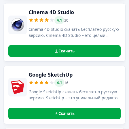
Cinema 4D Studio
4,1
30
Cinema 4D Studio скачать бесплатно русскую
версию. Cinema 4D Studio – это целый
комплекс профессионального уровня для
создания и визуализации 3D графики,
Скачать
состоящий из пакетов Broadcast, Visualize и
Prime.
Google SketchUp
4,1
16
Google SketchUp скачать бесплатно русскую
версию. SketchUp – это уникальный редактор
3D графики с функциями моделирования и
визуализации, отличающийся максимально
Скачать
простым принципом работы, понятным
любому пользователю.