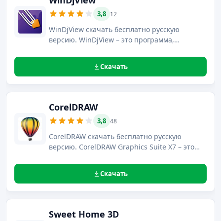
WinDjView
3,8
12
WinDjView скачать бесплатно русскую
версию. WinDjView – это программа,
предназначенная для демонстрации и
просмотра файлов формата DjVu.
Скачать
CorelDRAW
3,8
48
CorelDRAW скачать бесплатно русскую
версию. CorelDRAW Graphics Suite X7 – это
набор для профессионального создания и
редактирования векторной графики с
Скачать
расширенными возможностями.
Sweet Home 3D