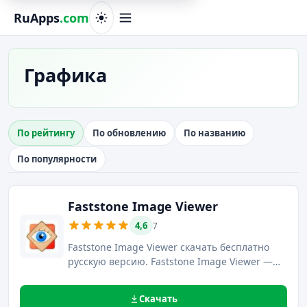
RuApps
.com
Графика
По рейтингу
По обновлению
По названию
По популярности
Faststone Image Viewer
4,6
7
Faststone Image Viewer скачать бесплатно
русскую версию. Faststone Image Viewer —
это компактная утилита для просмотра,
обработки и конвертирования картинок
Скачать
посредством большого количества