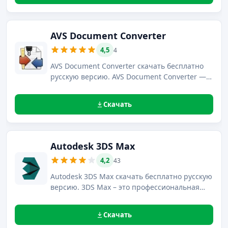
инструментов, созданная компанией
FastStone.
AVS Document Converter
4,5
4
AVS Document Converter скачать бесплатно
русскую версию. AVS Document Converter —
это универсальный конвертер, с помощью
которого можно легко преобразовывать в
Скачать
графический формат все популярные типы
документов.
Autodesk 3DS Max
4,2
43
Autodesk 3DS Max скачать бесплатно русскую
версию. 3DS Max – это профессиональная
программа для высококачественного
трехмерного моделирования от лидера 3D-
Скачать
индустрии Autodesk.