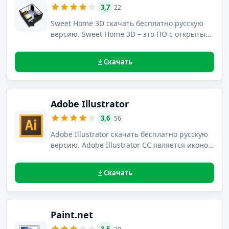
3,7
22
Sweet Home 3D скачать бесплатно русскую
версию. Sweet Home 3D – это ПО с открытым
кодом, предназначенное для работы над
дизайном интерьеров с возможностью
Скачать
демонстрации проекта в 3D формате.
Adobe Illustrator
3,6
56
Adobe Illustrator скачать бесплатно русскую
версию. Adobe Illustrator CC является иконой
векторной графики при создании любых
форматов media.
Скачать
Paint.net