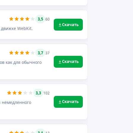
3,5
60
Скачать
 движке WebKit.
3,7
37
Скачать
ов как для обычного
3,3
102
Скачать
ля немедленного