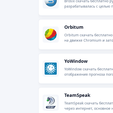
Brosix скачать бесплатно 
разрабатывалась с целью 
компаниях.
Orbitum
Orbitum скачать бесплатно
на движке Chromium и зат
возможностями.
YoWindow
YoWindow скачать бесплатн
отображения прогноза пого
TeamSpeak
TeamSpeak скачать бесплат
через интернет, основное 