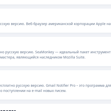
озможности не ограниченного количества онлайн общающихся.
русскую версию. Веб-браузер американской корпорации Apple на
тно русскую версию. SeaMonkey — идеальный пакет инструмент
бмастера, являющийся наследником Mozilla Suite.
 бесплатно русскую версию. Gmail Notifier Pro – это программа д
о поступлении на e-mail новых писем.