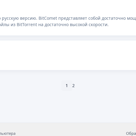
о русскую версию. BitComet представляет собой достаточно мо
лы из BitTorrent на достаточно высокой скорости.
1
2
мпьютера
Обра