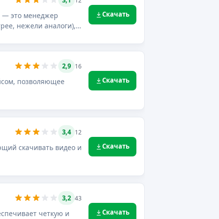
3,1
12
Скачать
r — это менеджер
рее, нежели аналоги),
2,9
16
Скачать
ейсом, позволяющее
3,4
12
Скачать
яющий скачивать видео и
3,2
43
Скачать
беспечивает четкую и