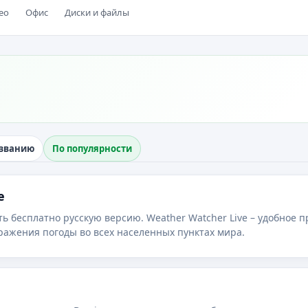
ео
Офис
Диски и файлы
азванию
По популярности
e
ть бесплатно русскую версию. Weather Watcher Live – удобное 
предназначенное для отображения погоды во всех населенных пунктах мира.