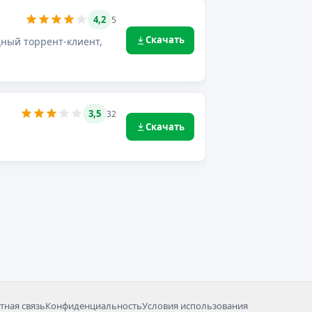
4,2
5
Скачать
щный торрент-клиент,
3,5
32
Скачать
тная связь
Конфиденциальность
Условия использования