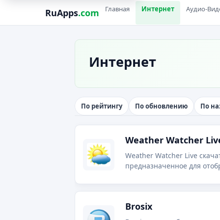
Главная
Интернет
Аудио-Вид
RuApps
.com
Интернет
По рейтингу
По обновлению
По н
Weather Watcher Liv
Weather Watcher Live скача
Brosix