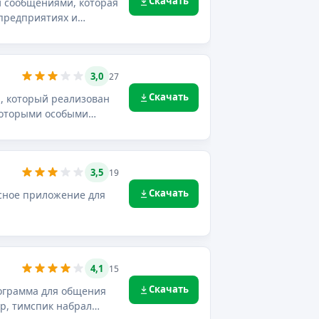
Скачать
ми сообщениями, которая
предприятиях и
3,0
27
Скачать
р, который реализован
которыми особыми
3,5
19
Скачать
есное приложение для
4,1
15
Скачать
рограмма для общения
р, тимспик набрал