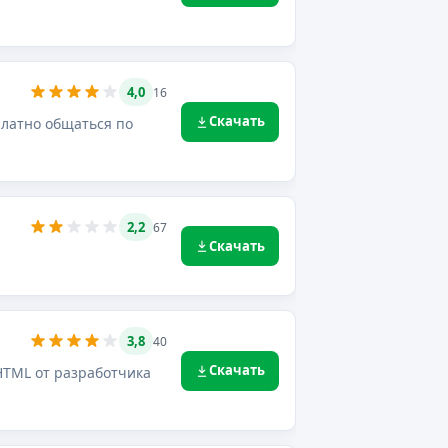
4,0
16
Скачать
платно общаться по
2,2
67
Скачать
3,8
40
Скачать
 HTML от разработчика