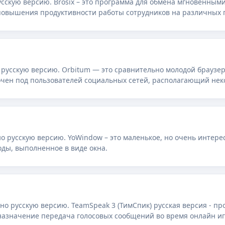
русскую версию. Brosix – это программа для обмена мгновенны
повышения продуктивности работы сотрудников на различных 
 русскую версию. Orbitum — это сравнительно молодой браузе
очен под пользователей социальных сетей, располагающий не
о русскую версию. YoWindow – это маленькое, но очень интер
ды, выполненное в виде окна.
но русскую версию. TeamSpeak 3 (ТимСпик) русская версия - п
назначение передача голосовых сообщений во время онлайн иг