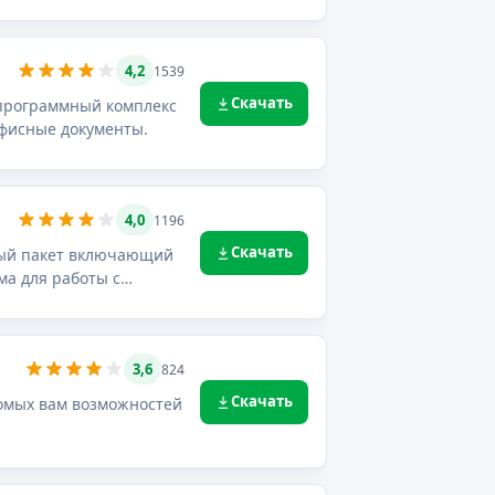
4,2
1539
Скачать
й программный комплекс
офисные документы.
4,0
1196
Скачать
ммный пакет включающий
3,6
824
Скачать
комых вам возможностей