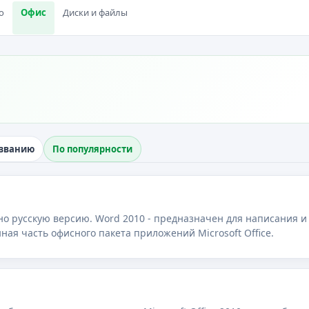
о
Офис
Диски и файлы
азванию
По популярности
но русскую версию. Word 2010 - предназначен для написания 
документами, это непременная часть офисного пакета приложений Microsoft Office.