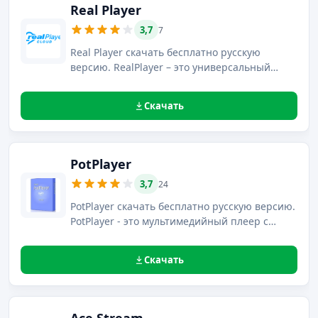
Real Player
3,7
7
Real Player скачать бесплатно русскую
версию. RealPlayer – это универсальный
мультимедийный проигрыватель,
предназначенный для воспроизведения
Скачать
аудио- и видеофайлов в режиме онлайн.
PotPlayer
3,7
24
PotPlayer скачать бесплатно русскую версию.
PotPlayer - это мультимедийный плеер с
видеозахватом, главная функция которого -
воспроизведение самых популярных
Скачать
форматов аудио и видео файлов.