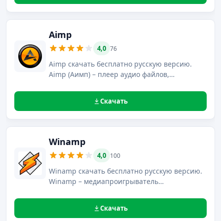
нестандартных форматов видео файлов.
Aimp
4,0
76
Aimp скачать бесплатно русскую версию.
Aimp (Аимп) – плеер аудио файлов,
поддерживающий создание плейлистов и
управление настройками звука.
Скачать
Winamp
4,0
100
Winamp скачать бесплатно русскую версию.
Winamp – медиапроигрыватель
производства компании Nullsoft,
поддерживает воспроизведение
Скачать
мультимедийных файлов и их потоковую