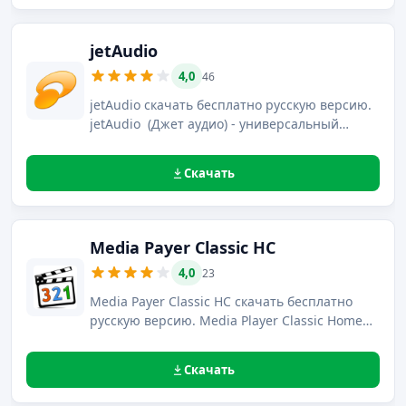
передачу.
jetAudio
4,0
46
jetAudio скачать бесплатно русскую версию.
jetAudio (Джет аудио) - универсальный
медиаплеер с возможностью звукозаписи,
конвертирования файлов, создания и
Скачать
прослушивания радиостанций, записи
дисков.
Media Payer Classic HC
4,0
23
Media Payer Classic HC скачать бесплатно
русскую версию. Media Player Classic Home
Cinema – это плеер, позволяющий
воспроизводить большинство из
Скачать
существующих форматов видео- и
аудиофайлов с наиболее низкими