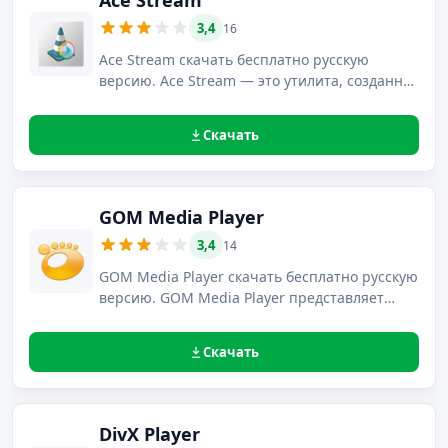
Ace Stream
3,4
16
Ace Stream скачать бесплатно русскую
версию. Ace Stream — это утилита, созданная
компанией StreamTorrent Team, главным
предназначением которой является
Скачать
просмотр онлайн-трансляций посредством
технологии Peer-to-Peer.
GOM Media Player
3,4
14
GOM Media Player скачать бесплатно русскую
версию. GOM Media Player представляет
собой мощнейший мультимедийный
проигрыватель, позволяющий добиться
Скачать
максимально высокого качества картинки
проигрывания множества известных
форматов.
DivX Player