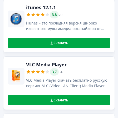
iTunes 12.1.1
3,8
20
iTunes – это последняя версия широко
известного мультимедиа органайзера от
компании Apple.
Скачать
VLC Media Player
3,7
34
VLC Media Player скачать бесплатно русскую
версию. VLC (Video LAN Client) Media Player –
свободный мультиплатформенный
проигрыватель файлов мультимедиа с
Скачать
возможностью трансляции медиа-контента в
сеть.