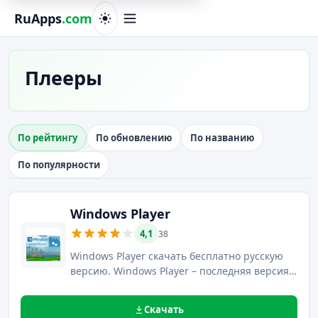
RuApps
.com
Плееры
По рейтингу
По обновлению
По названию
По популярности
Windows Player
4,1
38
Windows Player скачать бесплатно русскую
версию. Windows Player – последняя версия
проигрывателя аудио и видео файлов,
выделяющийся отсутствием необходимости
Скачать
установки кодеков для воспроизведения