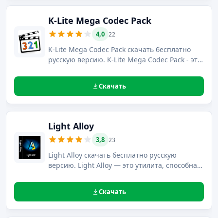
системными требованиями.
K-Lite Mega Codec Pack
4,0
22
K-Lite Mega Codec Pack скачать бесплатно
русскую версию. K-Lite Mega Codec Pack - это
лучший набор DirectShow фильтров и
кодеков для воспроизведения фильмов или
Скачать
музыки, как популярных, так и редких
форматов.
Light Alloy
3,8
23
Light Alloy скачать бесплатно русскую
версию. Light Alloy — это утилита, способная
воспроизводить большинство форматов
аудио и видео контента, которая создана
Скачать
разработчиком Softella.