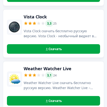
Vista Clock
3,3
25
Vista Clock скачать бесплатно русскую
версию. Vista Clock - необычный виджет в
виде часов, располагающий функцией смены
оформления и имеющий встроенный
Скачать
будильник.
Weather Watcher Live
3,1
24
Weather Watcher Live скачать бесплатно
русскую версию. Weather Watcher Live –
удобное приложение, предназначенное для
отображения погоды во всех населенных
Скачать
пунктах мира.