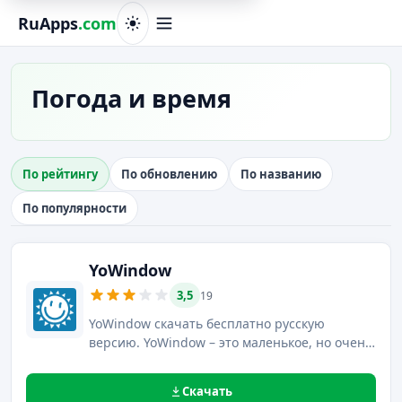
RuApps
.com
Погода и время
По рейтингу
По обновлению
По названию
По популярности
YoWindow
3,5
19
YoWindow скачать бесплатно русскую
версию. YoWindow – это маленькое, но очень
интересное приложение для отображения
прогноза погоды, выполненное в виде окна.
Скачать