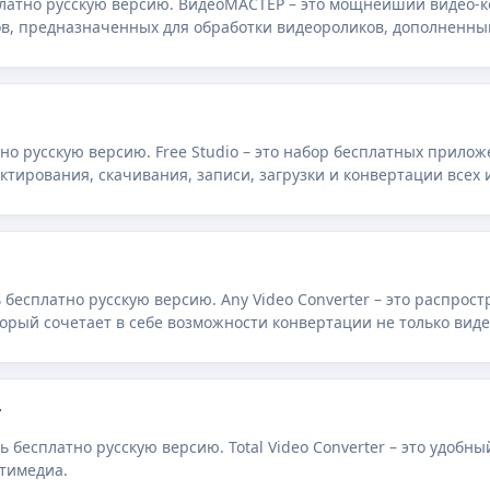
латно русскую версию. ВидеоМАСТЕР – это мощнейший видео-
в, предназначенных для обработки видеороликов, дополненны
ов.
тно русскую версию. Free Studio – это набор бесплатных прилож
тирования, скачивания, записи, загрузки и конвертации всех
 русскую версию. Any Video Converter – это распространяемый бесплатно
орый сочетает в себе возможности конвертации не только виде
грузки видео с популярного сайта YouTube, захвата кадра
r
ать бесплатно русскую версию. Total Video Converter – это удобн
ьтимедиа.