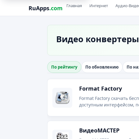
Главная
Интернет
Аудио-Виде
RuApps
.com
Видео конвертеры
По рейтингу
По обновлению
По н
Format Factory
Format Factory скачать бес
доступным интерфейсом, п
ВидеоМАСТЕР