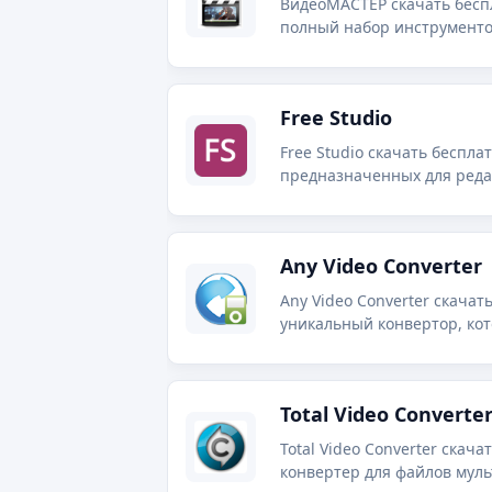
ВидеоМАСТЕР скачать бесп
полный набор инструменто
конвертирования DVD диск
Free Studio
Free Studio скачать беспла
предназначенных для редак
мультимедиа-файлов.
Any Video Converter
Any Video Converter скачать бесплатно
уникальный конвертор, кот
любых форматов, а также прожига CD, BD, DVD-дисков, за
и многие другие.
Total Video Converte
Total Video Converter скач
конвертер для файлов мул