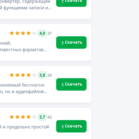
Скачать
конвертер, содержащий
й функциями записи и
4,0
37
Скачать
ений,
 известных форматов
3,8
20
Скачать
о, но и аудиофайлов
3,7
43
Скачать
ый и предельно простой