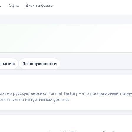
о
Офис
Диски и файлы
азванию
По популярности
платно русскую версию. Format Factory – это программный прод
онятным на интуитивном уровне.