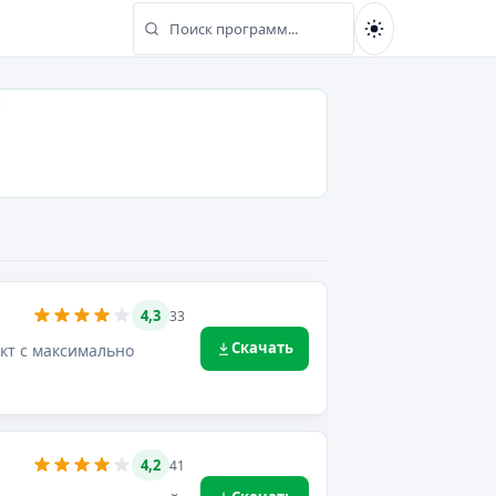
Поиск программ...
Найти
4,3
33
Скачать
укт с максимально
4,2
41