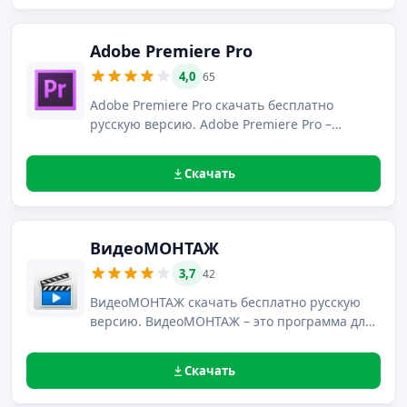
функций и новых инструментов.
Adobe Premiere Pro
4,0
65
Adobe Premiere Pro скачать бесплатно
русскую версию. Adobe Premiere Pro –
программный продукт для нелинейного
монтажа видео, с возможностью обработки
Скачать
видео высокого разрешения, даже
4096х4096.
ВидеоМОНТАЖ
3,7
42
ВидеоМОНТАЖ скачать бесплатно русскую
версию. ВидеоМОНТАЖ – это программа для
домашнего монтажа видео, которая всего за
5 шагов позволит создать видеоклип
Скачать
профессионального уровня.