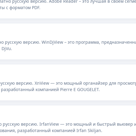
латно русскую версию. Adobe Reader – это лучшая в своем сегм
ты с форматом PDF.
но русскую версию. WinDjView – это программа, предназначенн
 DjVu.
русскую версию. XnView — это мощный органайзер для просмот
 разработанный компанией Pierre E GOUGELET.
но русскую версию. IrfanView — это мощный и быстрый вьювер 
вания, разработанный компанией Irfan Skiljan.