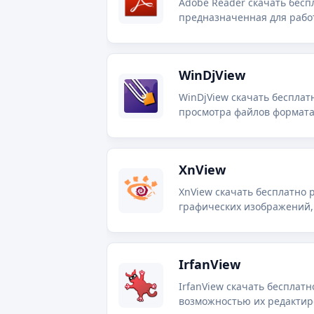
Adobe Reader скачать бесп
предназначенная для рабо
WinDjView
WinDjView скачать бесплат
просмотра файлов формата
XnView
XnView скачать бесплатно 
графических изображений,
IrfanView
IrfanView скачать бесплат
возможностью их редактиро