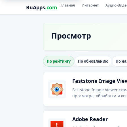
Главная
Интернет
Аудио-Виде
RuApps
.com
Просмотр
По рейтингу
По обновлению
По н
Faststone Image Vie
Faststone Image Viewer ска
просмотра, обработки и ко
компанией FastStone.
Adobe Reader