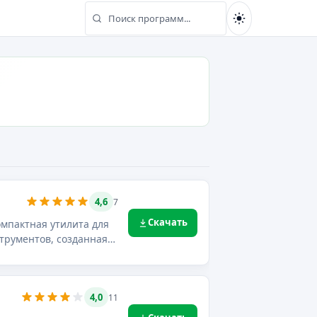
Поиск программ...
Найти
4,6
7
Скачать
омпактная утилита для
трументов, созданная
4,0
11