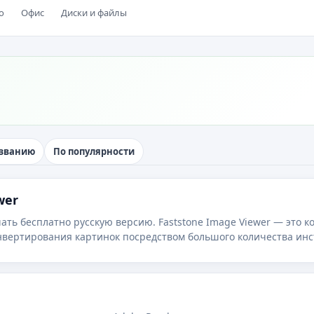
о
Офис
Диски и файлы
азванию
По популярности
wer
чать бесплатно русскую версию. Faststone Image Viewer — это к
нвертирования картинок посредством большого количества инс