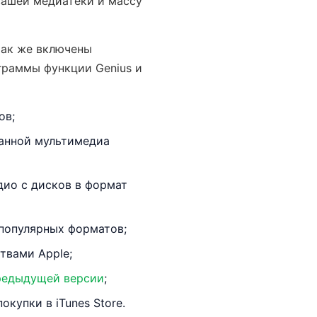
вашей медиатеки и массу
так же включены
граммы функции Genius и
ов;
данной мультимедиа
дио с дисков в формат
популярных форматов;
твами Apple;
редыдущей версии
;
купки в iTunes Store.