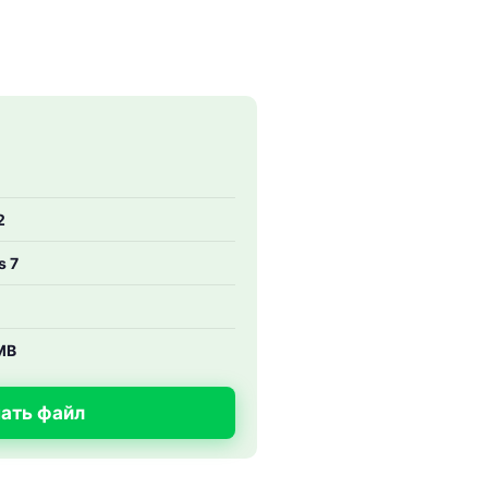
2
 7
MB
ать файл