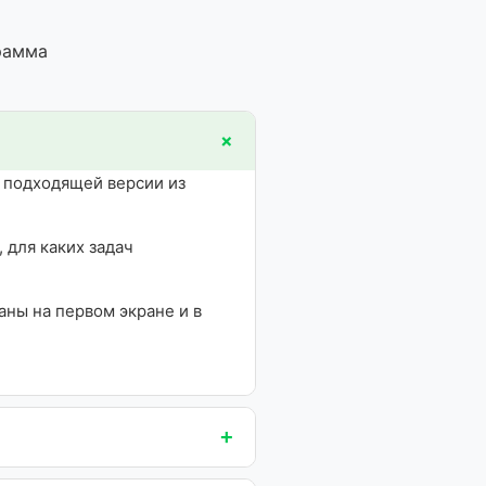
рамма
+
к подходящей версии из
 для каких задач
ны на первом экране и в
+