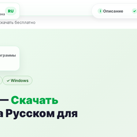
RU
Описание
зка
 скачать бесплатно
рограммы
✓ Windows
 —
Скачать
а Русском для