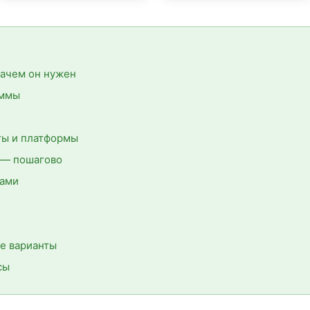
 зачем он нужен
аммы
ы и платформы
ь — пошагово
вами
се варианты
сы