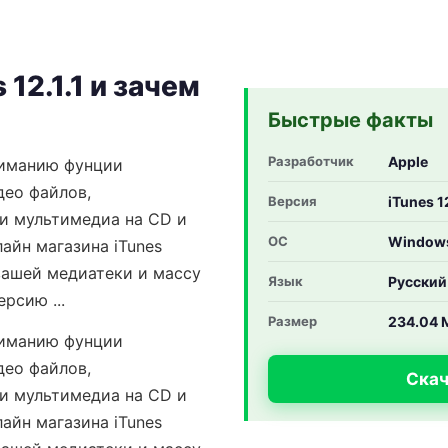
 12.1.1 и зачем
Быстрые факты
Разработчик
Apple
ниманию фунции
део файлов,
Версия
iTunes 1
си мультимедиа на CD и
ОС
Windows
лайн магазина iTunes
вашей медиатеки и массу
Язык
Русский
рсию ...
Размер
234.04 
ниманию фунции
део файлов,
Скач
си мультимедиа на CD и
лайн магазина iTunes