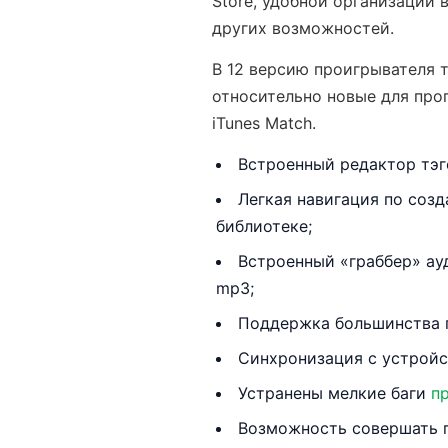
Store, удобной организации 
других возможностей.
В 12 версию проигрывателя 
относительно новые для про
iTunes Match.
Встроенный редактор тэг
Легкая навигация по соз
библиотеке;
Встроенный «граббер» ау
mp3;
Поддержка большинства 
Синхронизация с устройс
Устранены мелкие баги
п
Возможность совершать по